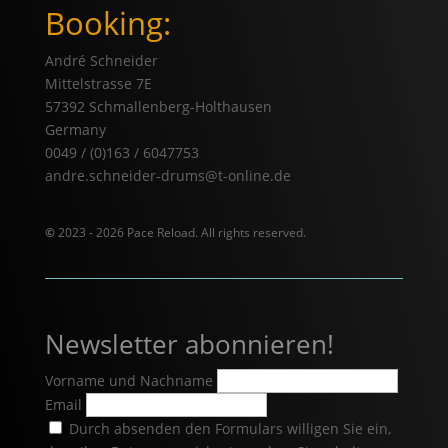
Booking:
André Schneider
Mittelstrasse 7E
57392 Schmallenberg-Holthausen
Germany
0049 / (0)163 / 6047753
andre.schneider-drums@t-online.de
©
2023 - 2026 Pace Reload. All rights reserved.
Newsletter abonnieren!
Vorname und Nachname
Email
Durch absenden den Formulars willigen Sie ein,