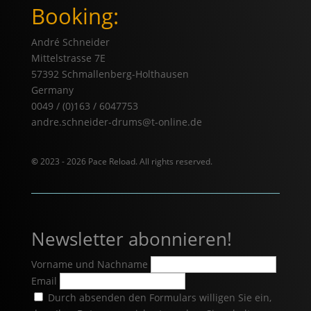
Booking:
André Schneider
Mittelstrasse 7E
57392 Schmallenberg-Holthausen
Germany
0049 / (0)163 / 6047753
andre.schneider-drums@t-online.de
©
2023 - 2026 Pace Reload. All rights reserved.
Newsletter abonnieren!
Vorname und Nachname
Email
Durch absenden den Formulars willigen Sie ein,