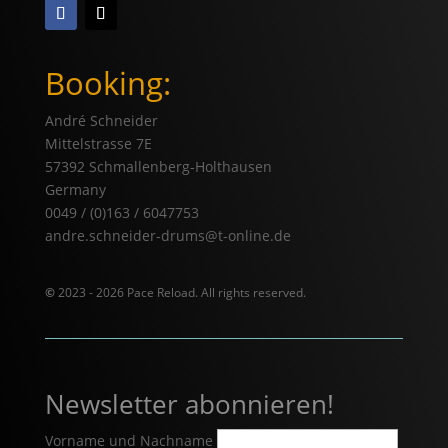
Booking:
André Schneider
Mittelstrasse 7E
57392 Schmallenberg-Holthausen
Germany
0049 / (0)163 / 6047753
andre.schneider-drums@t-online.de
©
2023 - 2026 Pace Reload. All rights reserved.
Newsletter abonnieren!
Vorname und Nachname