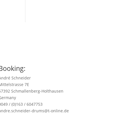
Booking:
André Schneider
Mittelstrasse 7E
57392 Schmallenberg-Holthausen
Germany
0049 / (0)163 / 6047753
andre.schneider-drums@t-online.de