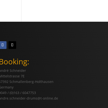
Booking:
André Schneider
Mittelstrasse 7E
57392 Schmallenberg-Holthausen
Germany
0049 / (0)163 / 6047753
andre.schneider-drums@t-online.de