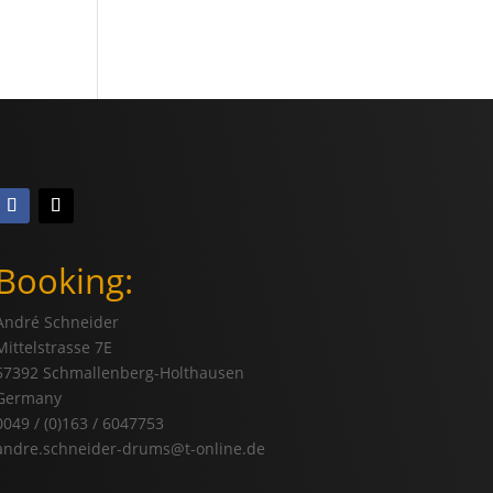
Booking:
André Schneider
Mittelstrasse 7E
57392 Schmallenberg-Holthausen
Germany
0049 / (0)163 / 6047753
andre.schneider-drums@t-online.de