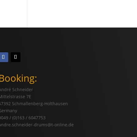
Booking:
André Schneider
Mittelstrasse 7E
57392 Schmallenberg-Holthausen
Germany
0049 / (0)163 / 6047753
andre.schneider-drums@t-online.de