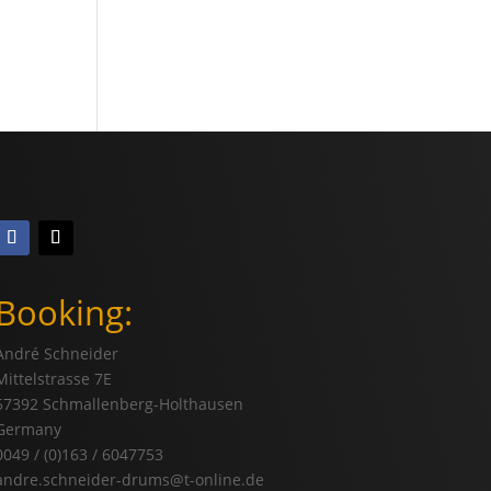
Booking:
André Schneider
Mittelstrasse 7E
57392 Schmallenberg-Holthausen
Germany
0049 / (0)163 / 6047753
andre.schneider-drums@t-online.de