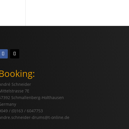
Booking:
André Schneider
Mittelstrasse 7E
57392 Schmallenberg-Holthausen
Germany
0049 / (0)163 / 6047753
andre.schneider-drums@t-online.de