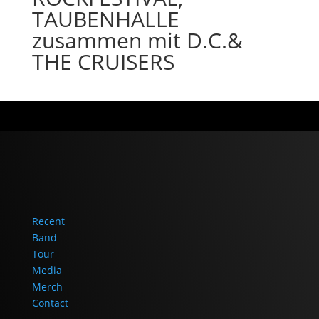
TAUBENHALLE
zusammen mit D.C.&
THE CRUISERS
Recent
Band
Tour
Media
Merch
Contact