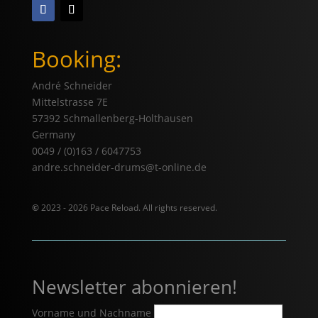
Booking:
André Schneider
Mittelstrasse 7E
57392 Schmallenberg-Holthausen
Germany
0049 / (0)163 / 6047753
andre.schneider-drums@t-online.de
©
2023 - 2026 Pace Reload. All rights reserved.
Newsletter abonnieren!
Vorname und Nachname