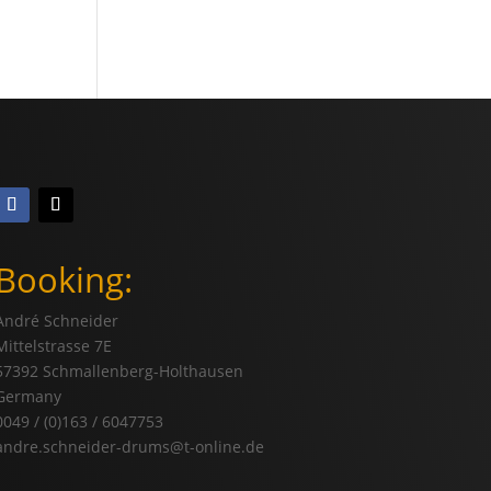
Booking:
André Schneider
Mittelstrasse 7E
57392 Schmallenberg-Holthausen
Germany
0049 / (0)163 / 6047753
andre.schneider-drums@t-online.de