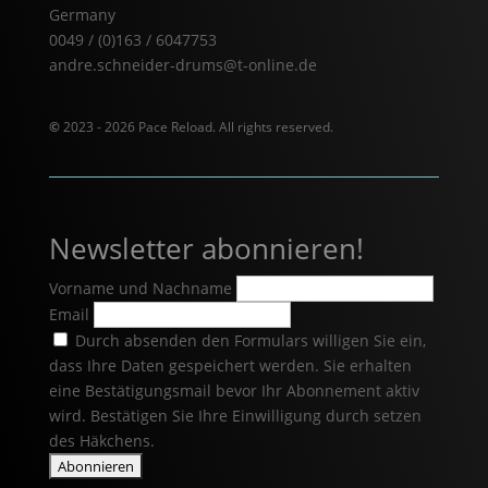
Germany
0049 / (0)163 / 6047753
andre.schneider-drums@t-online.de
©
2023 - 2026 Pace Reload. All rights reserved.
Newsletter abonnieren!
Vorname und Nachname
Email
Durch absenden den Formulars willigen Sie ein,
dass Ihre Daten gespeichert werden. Sie erhalten
eine Bestätigungsmail bevor Ihr Abonnement aktiv
wird. Bestätigen Sie Ihre Einwilligung durch setzen
des Häkchens.