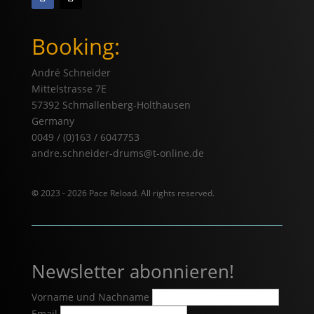
Booking:
André Schneider
Mittelstrasse 7E
57392 Schmallenberg-Holthausen
Germany
0049 / (0)163 / 6047753
andre.schneider-drums@t-online.de
©
2023 - 2026 Pace Reload. All rights reserved.
Newsletter abonnieren!
Vorname und Nachname
Email