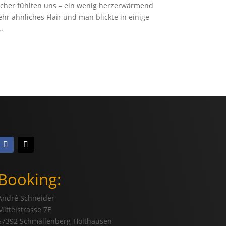
ucher fühlten uns – ein wenig herzerwärmend
ehr ähnliches Flair und man blickte in einige
.
Booking:
André Schneider
Mittelstrasse 7E
57392 Schmallenberg-Holthausen