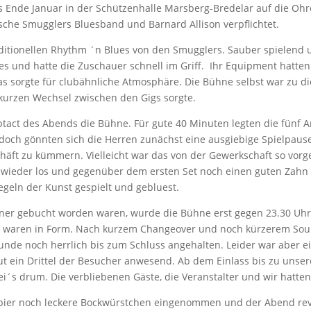
es Ende Januar in der Schützenhalle Marsberg-Bredelar auf die Ohr
sche Smugglers Bluesband und Barnard Allison verpflichtet.
aditionellen Rhythm ´n Blues von den Smugglers. Sauber spielend
les und hatte die Zuschauer schnell im Griff. Ihr Equipment hatten
 sorgte für clubähnliche Atmosphäre. Die Bühne selbst war zu di
 kurzen Wechsel zwischen den Gigs sorgte.
tact des Abends die Bühne. Für gute 40 Minuten legten die fünf A
och gönnten sich die Herren zunächst eine ausgiebige Spielpaus
äft zu kümmern. Vielleicht war das von der Gewerkschaft so vorge
 wieder los und gegenüber dem ersten Set noch einen guten Zahn 
egeln der Kunst gespielt und gebluest.
iner gebucht worden waren, wurde die Bühne erst gegen 23.30 Uhr f
nd waren in Form. Nach kurzem Changeover und noch kürzerem Soun
tunde noch herrlich bis zum Schluss angehalten. Leider war aber ei
gut ein Drittel der Besucher anwesend. Ab dem Einlass bis zu unse
s drum. Die verbliebenen Gäste, die Veranstalter und wir hatten 
ier noch leckere Bockwürstchen eingenommen und der Abend revu