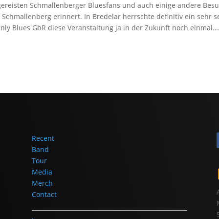
ngereisten Schmallenberger Bluesfans und auch einige andere Bes
 Schmallenberg erinnert. In Bredelar herrschte definitiv ein sehr s
 Only Blues GbR diese Veranstaltung ja in der Zukunft noch einmal….
Recent
Band
Tour
Media
Merch
Contact