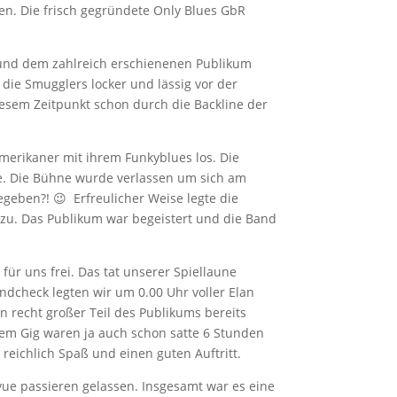
en. Die frisch gegründete Only Blues GbR
 und dem zahlreich erschienenen Publikum
 die Smugglers locker und lässig vor der
esem Zeitpunkt schon durch die Backline der
merikaner mit ihrem Funkyblues los. Die
e. Die Bühne wurde verlassen um sich am
geben?! 😉 Erfreulicher Weise legte die
zu. Das Publikum war begeistert und die Band
ür uns frei. Das tat unserer Spiellaune
dcheck legten wir um 0.00 Uhr voller Elan
n recht großer Teil des Publikums bereits
rem Gig waren ja auch schon satte 6 Stunden
reichlich Spaß und einen guten Auftritt.
e passieren gelassen. Insgesamt war es eine