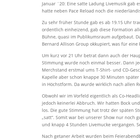
Januar ´20: Eine satte Ladung Livemusik gab 
hatte neben Pace Reload noch die niederländi
Zu sehr früher Stunde gab es ab 19.15 Uhr tr
ordentlich einheizend, gab diese Formation al
Bühne, quasi im Publikumsraum aufgebaut. Das
Bernard Allison Group okkupiert, was für eine
Um kurz vor 21 Uhr betrat dann auch der Haup
Stimmung wurde noch einmal besser. Dann jed
Merchstand erstmal ums T-Shirt- und CD-Gesch
Kapelle aber schon knappe 30 Minuten später
in Höchstform. Da wurde wirklich nach allen R
Obwohl wir im Vorfeld eigentlich als Co-Headl
jedoch keinerlei Abbruch. Wir hatten Bock u
los. Die gute Stimmung hat trotz der späten S
„satt“. Somit war bei unserer Show nur noch 
und knapp 4 Stunden Livemucke vergangen. Sei´
Nach getaner Arbeit wurden beim Feierabendb