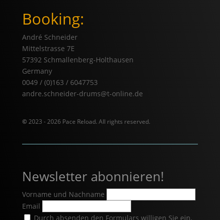
Booking:
André Schneider
Mittelstrasse 7E
57392 Schmallenberg-Holthausen
Germany
0049 / (0)163 / 6047753
andre.schneider-drums@t-online.de
©
2023 - 2026 Pace Reload. All rights reserved.
Newsletter abonnieren!
Vorname und Nachname
Email
Durch absenden den Formulars willigen Sie ein,