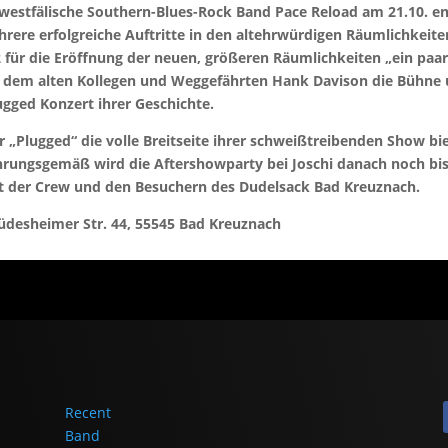
üdwestfälische Southern-Blues-Rock Band Pace Reload am 21.10. e
ere erfolgreiche Auftritte in den altehrwürdigen Räumlichkeiten
2 für die Eröffnung der neuen, größeren Räumlichkeiten „ein paa
it dem alten Kollegen und Weggefährten Hank Davison die Bühne u
ugged Konzert ihrer Geschichte.
 „Plugged“ die volle Breitseite ihrer schweißtreibenden Show b
hrungsgemäß wird die Aftershowparty bei Joschi danach noch bi
mit der Crew und den Besuchern des Dudelsack Bad Kreuznach.
üdesheimer Str. 44, 55545 Bad Kreuznach
Recent
Band