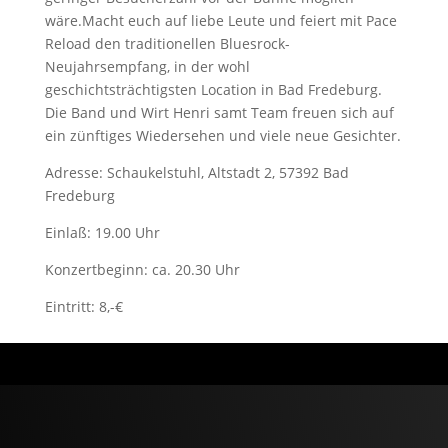
wäre.Macht euch auf liebe Leute und feiert mit Pace
Reload den traditionellen Bluesrock-
Neujahrsempfang, in der wohl
geschichtsträchtigsten Location in Bad Fredeburg.
Die Band und Wirt Henri samt Team freuen sich auf
ein zünftiges Wiedersehen und viele neue Gesichter.
Adresse: Schaukelstuhl, Altstadt 2, 57392 Bad
Fredeburg
Einlaß: 19.00 Uhr
Konzertbeginn: ca. 20.30 Uhr
Eintritt: 8,-€