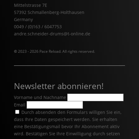
Mittelstrasse 7E
57392 Schmallenberg-Holthausen
Germany
0049 / (0)163 / 6047753
andre.schneider-drums@t-online.de
©
2023 - 2026 Pace Reload. All rights reserved.
Newsletter abonnieren!
Vorname und Nachname
Email
Durch absenden den Formulars willigen Sie ein,
dass Ihre Daten gespeichert werden. Sie erhalten
eine Bestätigungsmail bevor Ihr Abonnement aktiv
wird. Bestätigen Sie Ihre Einwilligung durch setzen