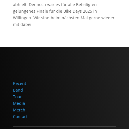
abhielt. Dennoch war es für alle Beteiligten
gelungenes Finale für die Bike Days 2025 in
Willingen. Wir sind beim nächsten Mal gerne wieder
mit dabei.
Recent
Band
Tour
Media
Merch
Contact